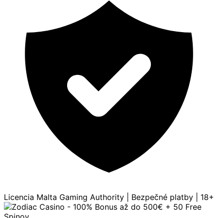
Licencia Malta Gaming Authority | Bezpečné platby | 18+