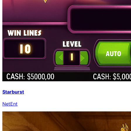
Starburst
NetEnt