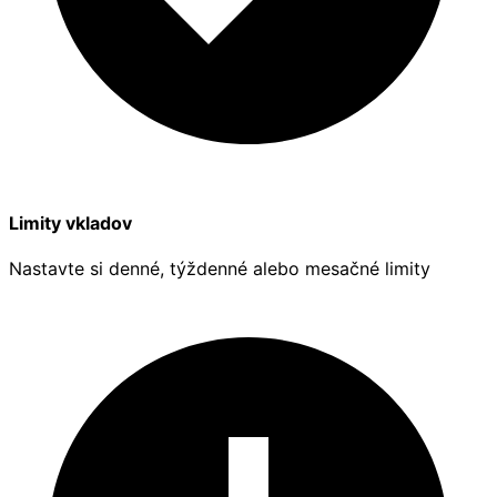
Limity vkladov
Nastavte si denné, týždenné alebo mesačné limity