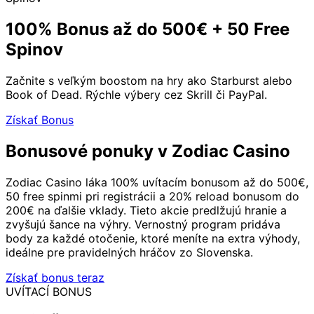
100% Bonus až do 500€ + 50 Free
Spinov
Začnite s veľkým boostom na hry ako Starburst alebo
Book of Dead. Rýchle výbery cez Skrill či PayPal.
Získať Bonus
Bonusové ponuky v Zodiac Casino
Zodiac Casino láka 100% uvítacím bonusom až do 500€,
50 free spinmi pri registrácii a 20% reload bonusom do
200€ na ďalšie vklady. Tieto akcie predlžujú hranie a
zvyšujú šance na výhry. Vernostný program pridáva
body za každé otočenie, ktoré meníte na extra výhody,
ideálne pre pravidelných hráčov zo Slovenska.
Získať bonus teraz
UVÍTACÍ BONUS