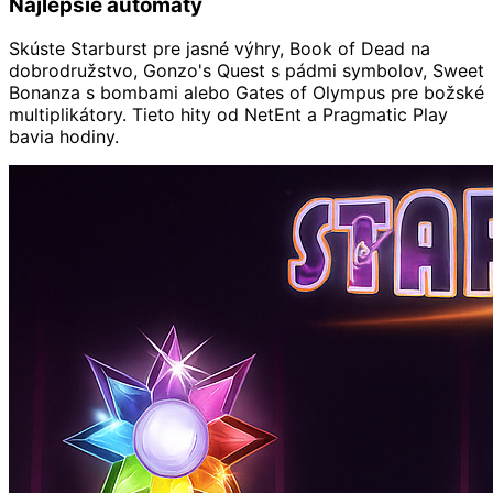
Najlepšie automaty
Skúste Starburst pre jasné výhry, Book of Dead na
dobrodružstvo, Gonzo's Quest s pádmi symbolov, Sweet
Bonanza s bombami alebo Gates of Olympus pre božské
multiplikátory. Tieto hity od NetEnt a Pragmatic Play
bavia hodiny.