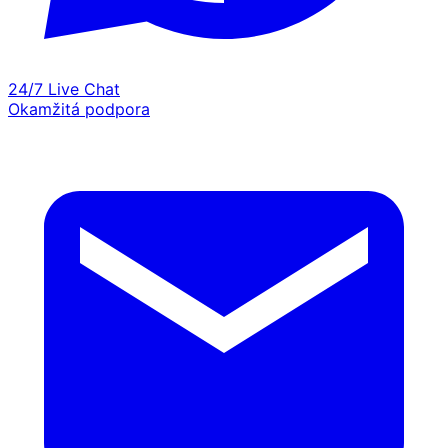
24/7 Live Chat
Okamžitá podpora