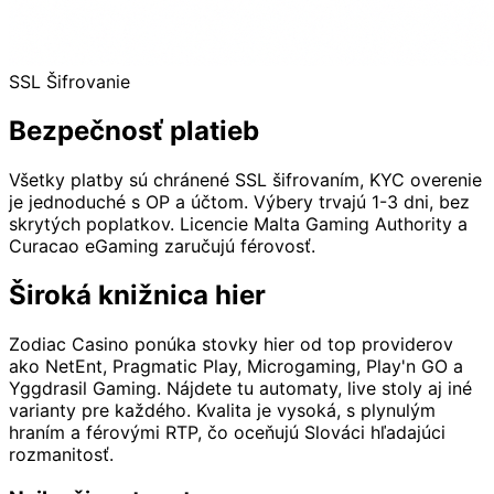
SSL Šifrovanie
Bezpečnosť platieb
Všetky platby sú chránené SSL šifrovaním, KYC overenie
je jednoduché s OP a účtom. Výbery trvajú 1-3 dni, bez
skrytých poplatkov. Licencie Malta Gaming Authority a
Curacao eGaming zaručujú férovosť.
Široká knižnica hier
Zodiac Casino ponúka stovky hier od top providerov
ako NetEnt, Pragmatic Play, Microgaming, Play'n GO a
Yggdrasil Gaming. Nájdete tu automaty, live stoly aj iné
varianty pre každého. Kvalita je vysoká, s plynulým
hraním a férovými RTP, čo oceňujú Slováci hľadajúci
rozmanitosť.