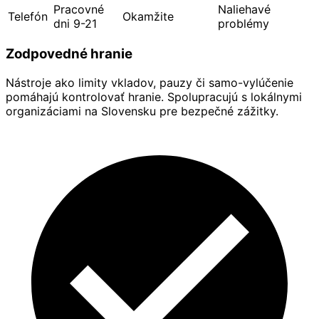
Pracovné
Naliehavé
Telefón
Okamžite
dni 9-21
problémy
Zodpovedné hranie
Nástroje ako limity vkladov, pauzy či samo-vylúčenie
pomáhajú kontrolovať hranie. Spolupracujú s lokálnymi
organizáciami na Slovensku pre bezpečné zážitky.